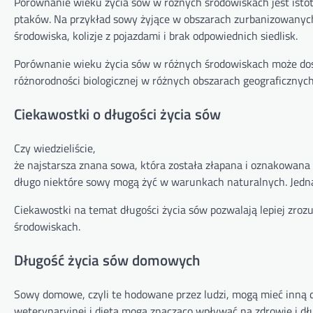
Porównanie wieku życia sów w różnych środowiskach jest isto
ptaków. Na przykład sowy żyjące w obszarach zurbanizowanych
środowiska, kolizje z pojazdami i brak odpowiednich siedlisk.
Porównanie wieku życia sów w różnych środowiskach może dost
różnorodności biologicznej w różnych obszarach geograficznych
Ciekawostki o długości życia sów
Czy wiedzieliście,
że najstarsza znana sowa, która została złapana i oznakowana
długo niektóre sowy mogą żyć w warunkach naturalnych. Jedna
Ciekawostki na temat długości życia sów pozwalają lepiej zrozu
środowiskach.
Długość życia sów domowych
Sowy domowe, czyli te hodowane przez ludzi, mogą mieć inną dł
weterynaryjnej i dieta mogą znacząco wpływać na zdrowie i d