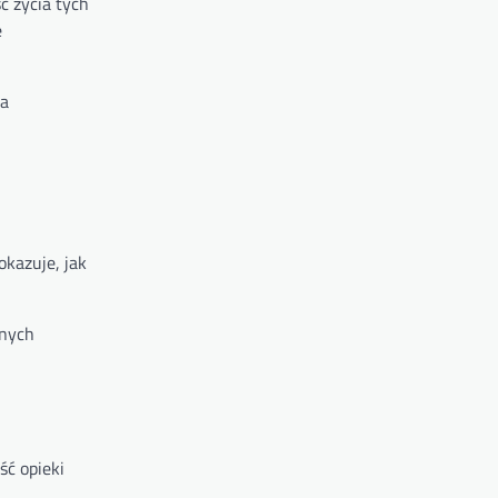
ć życia tych
e
ia
okazuje, jak
żnych
ść opieki