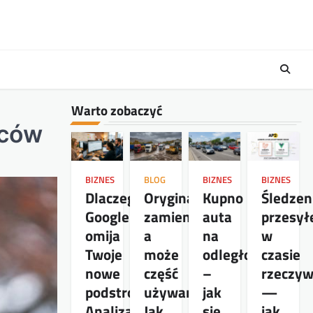
Warto zobaczyć
wców
BIZNES
BLOG
BIZNES
BIZNES
Dlaczego
Oryginał,
Kupno
Śledzen
Google
zamiennik,
auta
przesył
omija
a
na
w
Twoje
może
odległość
czasie
nowe
część
–
rzeczy
podstrony?
używana?
jak
—
Analiza
Jak
się
jak