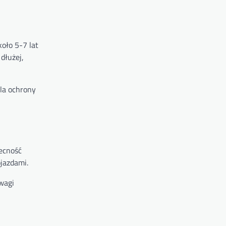
oło 5-7 lat
dłużej,
dla ochrony
becność
ojazdami.
wagi