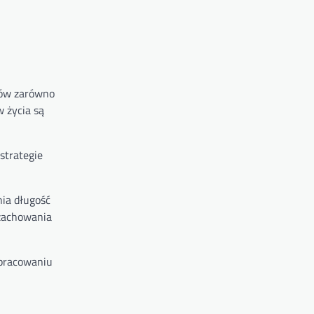
 sów zarówno
 życia są
strategie
nia długość
 zachowania
opracowaniu