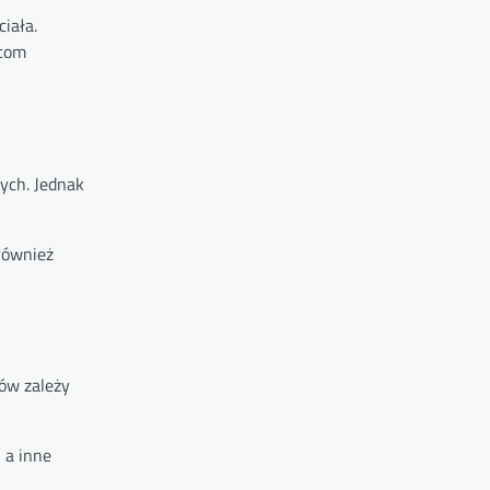
iała.
ktom
ych. Jednak
również
sów zależy
 a inne