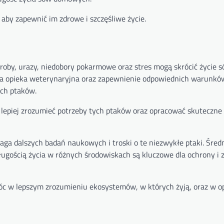
by zapewnić im zdrowe i szczęśliwe życie.
oroby, urazy, niedobory pokarmowe oraz stres mogą skrócić życie
wa opieka weterynaryjna oraz zapewnienie odpowiednich warunków
ych ptaków.
epiej zrozumieć potrzeby tych ptaków oraz opracować skuteczne 
ga dalszych badań naukowych i troski o te niezwykłe ptaki. Śred
długością życia w różnych środowiskach są kluczowe dla ochrony i
c w lepszym zrozumieniu ekosystemów, w których żyją, oraz w 