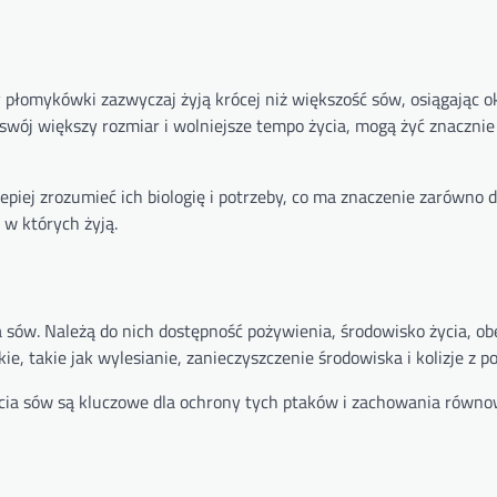
płomykówki zazwyczaj żyją krócej niż większość sów, osiągając ok
wój większy rozmiar i wolniejsze tempo życia, mogą żyć znacznie 
iej zrozumieć ich biologię i potrzeby, co ma znaczenie zarówno 
 w których żyją.
 sów. Należą do nich dostępność pożywienia, środowisko życia, o
e, takie jak wylesianie, zanieczyszczenie środowiska i kolizje z p
ia sów są kluczowe dla ochrony tych ptaków i zachowania równo