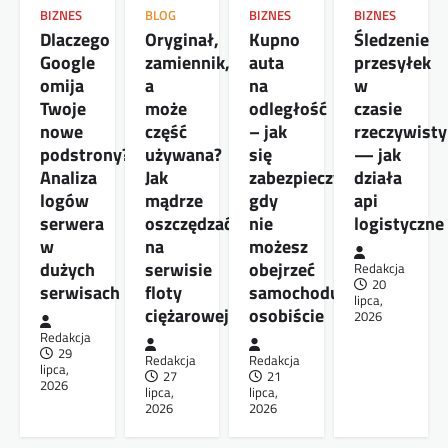
BIZNES
BLOG
BIZNES
BIZNES
Dlaczego
Oryginał,
Kupno
Śledzenie
Google
zamiennik,
auta
przesyłek
omija
a
na
w
Twoje
może
odległość
czasie
nowe
część
– jak
rzeczywist
podstrony?
używana?
się
— jak
Analiza
Jak
zabezpieczyć,
działa
logów
mądrze
gdy
api
serwera
oszczędzać
nie
logistyczne
w
na
możesz
dużych
serwisie
obejrzeć
Redakcja
20
serwisach
floty
samochodu
lipca,
ciężarowej
osobiście
2026
Redakcja
29
Redakcja
Redakcja
lipca,
27
21
2026
lipca,
lipca,
2026
2026