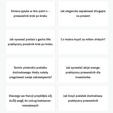
Zmiana języka w ibis paint x -
Jak elegancko zapakować długopis
przewodnik krok po kroku
na prezent
Jak rysować postaci z gacha life:
Co można kupić za milion złotych?
praktyczny poradnik krok po kroku
Termin płatności podatku
Jak sprzedać akcje orange:
dochodowego: kiedy należy
praktyczny przewodnik dla
uregulować swoje zobowiązania?
inwestorów
Dlaczego we francji przyklĄda siĘ
Jak liczyć podatek dochodowy:
duŻĄ wagĘ do usŁug badawczo-
praktyczny przewodnik
rozwojowych