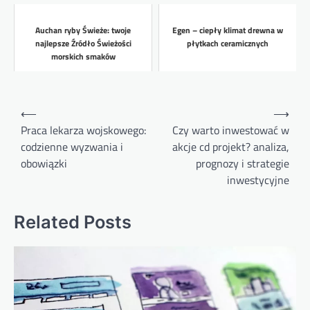
Auchan ryby Świeże: twoje
Egen – ciepły klimat drewna w
najlepsze Źródło Świeżości
płytkach ceramicznych
morskich smaków
Nawigacja
⟵
⟶
wpisu
Praca lekarza wojskowego:
Czy warto inwestować w
codzienne wyzwania i
akcje cd projekt? analiza,
obowiązki
prognozy i strategie
inwestycyjne
Related Posts