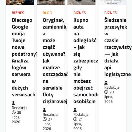
BIZNES
BLOG
BIZNES
BIZNES
Dlaczego
Oryginał,
Kupno
Śledzenie
Google
zamiennik,
auta
przesyłek
omija
a
na
w
Twoje
może
odległość
czasie
nowe
część
– jak
rzeczywist
podstrony?
używana?
się
— jak
Analiza
Jak
zabezpieczyć,
działa
logów
mądrze
gdy
api
serwera
oszczędzać
nie
logistyczne
w
na
możesz
dużych
serwisie
obejrzeć
Redakcja
20
serwisach
floty
samochodu
lipca,
ciężarowej
osobiście
2026
Redakcja
29
Redakcja
Redakcja
lipca,
27
21
2026
lipca,
lipca,
2026
2026