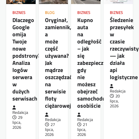
BIZNES
BLOG
BIZNES
BIZNES
Dlaczego
Oryginał,
Kupno
Śledzenie
Google
zamiennik,
auta
przesyłek
omija
a
na
w
Twoje
może
odległość
czasie
nowe
część
– jak
rzeczywist
podstrony?
używana?
się
— jak
Analiza
Jak
zabezpieczyć,
działa
logów
mądrze
gdy
api
serwera
oszczędzać
nie
logistyczne
w
na
możesz
dużych
serwisie
obejrzeć
Redakcja
20
serwisach
floty
samochodu
lipca,
ciężarowej
osobiście
2026
Redakcja
29
Redakcja
Redakcja
lipca,
27
21
2026
lipca,
lipca,
2026
2026