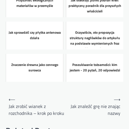
Przyszłość ekologicznych
Jak otworzyć punkt pobrań krwi:
materiałów w przemyśle
praktyczny poradnik dla przyszłych
właścicieli
Jak sprawdzić czy płytka antenowa
Oczywiście, oto propozycja
działa
struktury nagłówków do artykułu
na podstawie wymienionych fraz
kluczowych...
Znaczenie drewna jako cennego
Poszukiwanie tożsamości: kim
surowca
jestem - 20 pytań, 20 odpowiedzi
Nawigacja
⟵
⟶
wpisu
Jak zrobić wianek z
Jak znaleźć grę nie znając
rozchodnika – krok po kroku
nazwy