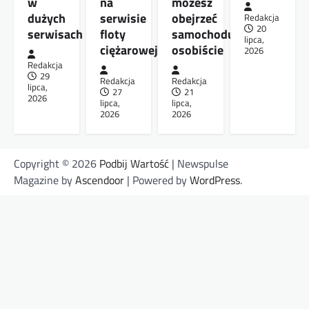
w
na
możesz
dużych
serwisie
obejrzeć
Redakcja
20
serwisach
floty
samochodu
lipca,
ciężarowej
osobiście
2026
Redakcja
29
Redakcja
Redakcja
lipca,
27
21
2026
lipca,
lipca,
2026
2026
Copyright © 2026
Podbij Wartość
| Newspulse
Magazine by
Ascendoor
| Powered by
WordPress
.