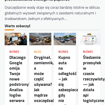
Oszczędzanie wody staje się coraz bardziej istotne w obliczu
globalnych wyzwań związanych z zasobami naturalnymi i
środowiskiem. Jednym z efektywnych…
Warto zobaczyć
BIZNES
BLOG
BIZNES
BIZNES
Dlaczego
Oryginał,
Kupno
Śledzenie
Google
zamiennik,
auta
przesyłek
omija
a
na
w
Twoje
może
odległość
czasie
nowe
część
– jak
rzeczywist
podstrony?
używana?
się
— jak
Analiza
Jak
zabezpieczyć,
działa
logów
mądrze
gdy
api
serwera
oszczędzać
nie
logistyczne