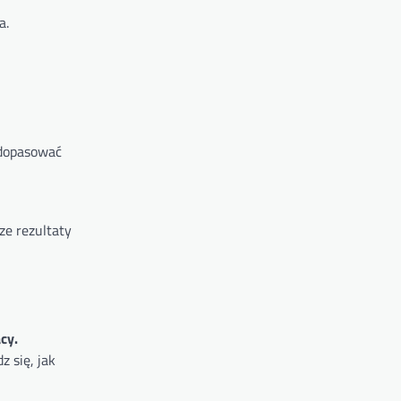
a.
 dopasować
ze rezultaty
cy.
 się, jak