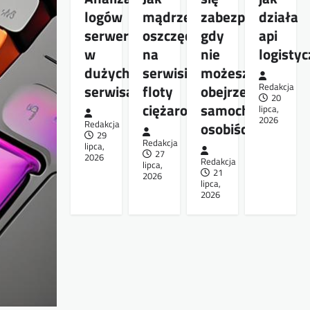
logów
mądrze
zabezpieczyć,
działa
serwera
oszczędzać
gdy
api
w
na
nie
logisty
dużych
serwisie
możesz
serwisach
floty
obejrzeć
Redakcja
20
ciężarowej
samochodu
lipca,
2026
Redakcja
osobiście
29
Redakcja
lipca,
27
2026
Redakcja
lipca,
21
2026
lipca,
2026