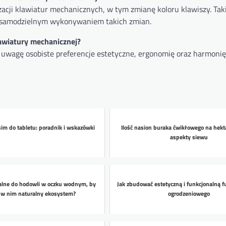
lizacji klawiatur mechanicznych, w tym zmianę koloru klawiszy. Tak
 z samodzielnym wykonywaniem takich zmian.
lawiatury mechanicznej?
 uwagę osobiste preferencje estetyczne, ergonomię oraz harmonię
sim do tabletu: poradnik i wskazówki
Ilość nasion buraka ćwikłowego na hekt
aspekty siewu
ealne do hodowli w oczku wodnym, by
Jak zbudować estetyczną i funkcjonalną f
 w nim naturalny ekosystem?
ogrodzeniowego