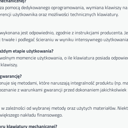
mechanicznej?
ED za pomocą dedykowanego oprogramowania, wymiana klawiszy na
rencji użytkownika oraz możliwości technicznych klawiatury.
 wykonana jest odpowiednio, zgodnie z instrukcjami producenta. J
j trwałe i podlegać ścieraniu w wyniku intensywnego użytkowania
każdym etapie użytkowania?
owolnym momencie użytkowania, o ile klawiatura posiada odpowie
klawiszy.
 gwarancję?
onuje się metodami, które naruszają integralność produktu (np. m
apoznanie z warunkami gwarancji przed dokonaniem jakichkolwiek
ć w zależności od wybranej metody oraz użytych materiałów. Niek
większego nakładu finansowego.
loru klawiatury mechanicznej?