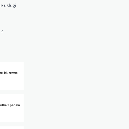
ie usługi
 z
ar: kluczowe
urtkę z panela