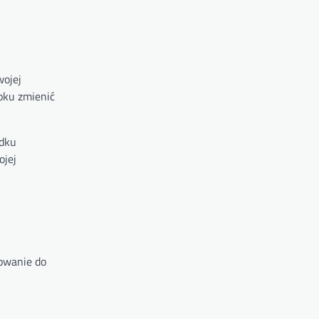
wojej
oku zmienić
adku
ojej
mowanie do