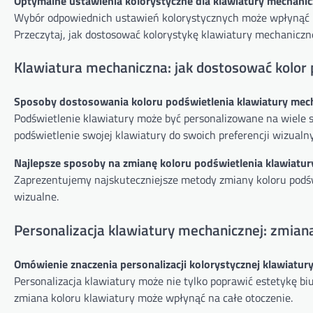
Optymalne ustawienia kolorystyczne dla klawiatury mechanic
Wybór odpowiednich ustawień kolorystycznych może wpłynąć ni
Przeczytaj, jak dostosować kolorystykę klawiatury mechaniczne
Klawiatura mechaniczna: jak dostosować kolor p
Sposoby dostosowania koloru podświetlenia klawiatury mech
Podświetlenie klawiatury może być personalizowane na wiele sp
podświetlenie swojej klawiatury do swoich preferencji wizualn
Najlepsze sposoby na zmianę koloru podświetlenia klawiatur
Zaprezentujemy najskuteczniejsze metody zmiany koloru podśw
wizualne.
Personalizacja klawiatury mechanicznej: zmiana 
Omówienie znaczenia personalizacji kolorystycznej klawiatury
Personalizacja klawiatury może nie tylko poprawić estetykę biu
zmiana koloru klawiatury może wpłynąć na całe otoczenie.