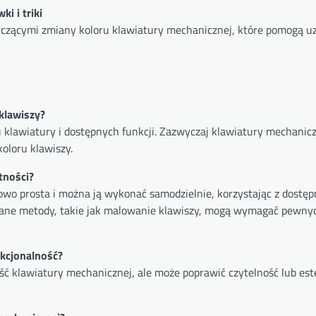
i i triki
czącymi zmiany koloru klawiatury mechanicznej, które pomogą u
klawiszy?
 klawiatury i dostępnych funkcji. Zazwyczaj klawiatury mechanic
oloru klawiszy.
tności?
owo prosta i można ją wykonać samodzielnie, korzystając z dostę
owane metody, takie jak malowanie klawiszy, mogą wymagać pewny
nkcjonalność?
ć klawiatury mechanicznej, ale może poprawić czytelność lub est