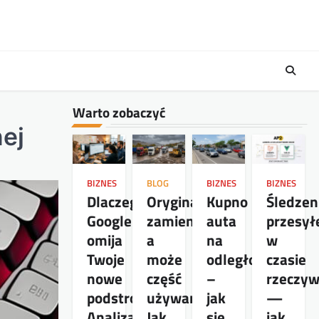
Warto zobaczyć
nej
BIZNES
BLOG
BIZNES
BIZNES
Dlaczego
Oryginał,
Kupno
Śledzen
Google
zamiennik,
auta
przesył
omija
a
na
w
Twoje
może
odległość
czasie
nowe
część
–
rzeczy
podstrony?
używana?
jak
—
Analiza
Jak
się
jak