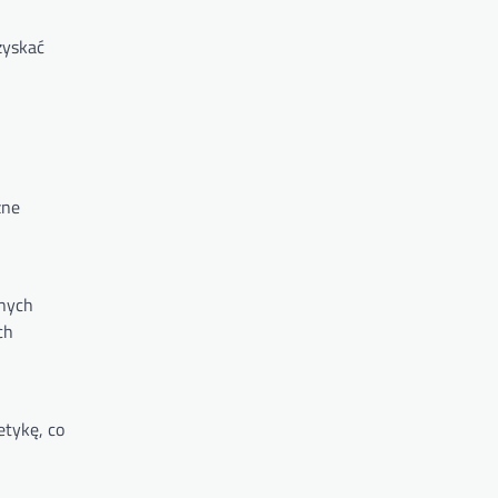
zyskać
zne
pnych
ch
etykę, co