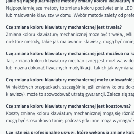
Jakie są najpopularniejsze metody zmiany koloru klawiatury 
Najpopularniejsze metody to zmiana koloru podświetlenia L
lub malowanie klawiszy w domu. Wybór metody zależy od prefe
Czy zmiana koloru klawiatury mechanicznej jest trwała?
Zmiana koloru klawiatury mechanicznej może być trwała, jeśli
niektóre metody, takie jak malowanie klawiszy, mogą być mnie
Czy zmiana koloru klawiatury mechanicznej jest możliwa na 
Tak, zmiana koloru klawiatury mechanicznej jest możliwa w d
lub można dokonać fizycznych modyfikacji, takich jak wymiana 
Czy zmiana koloru klawiatury mechanicznej może unieważnić
W niektórych przypadkach, szczególnie jeśli zmiany koloru dok
klawiszy), może to spowodować utratę gwarancji. Zaleca się z
Czy zmiana koloru klawiatury mechanicznej jest kosztowna?
Koszty zmiany koloru klawiatury mechanicznej mogą się różni
mogą być stosunkowo tanie, podczas gdy inne mogą wymagać 
Czy istnieją profesjonalne usługi, które wykonują zmiany ko