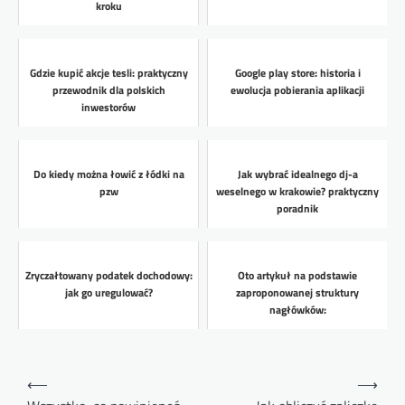
kroku
Gdzie kupić akcje tesli: praktyczny
Google play store: historia i
przewodnik dla polskich
ewolucja pobierania aplikacji
inwestorów
Do kiedy można łowić z łódki na
Jak wybrać idealnego dj-a
pzw
weselnego w krakowie? praktyczny
poradnik
Zryczałtowany podatek dochodowy:
Oto artykuł na podstawie
jak go uregulować?
zaproponowanej struktury
nagłówków:
Nawigacja
⟵
⟶
wpisu