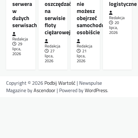
serwera
oszczędzać
nie
logistyczne
w
na
możesz
dużych
serwisie
obejrzeć
Redakcja
20
serwisach
floty
samochodu
lipca,
ciężarowej
osobiście
2026
Redakcja
29
Redakcja
Redakcja
lipca,
27
21
2026
lipca,
lipca,
2026
2026
Copyright © 2026
Podbij Wartość
| Newspulse
Magazine by
Ascendoor
| Powered by
WordPress
.