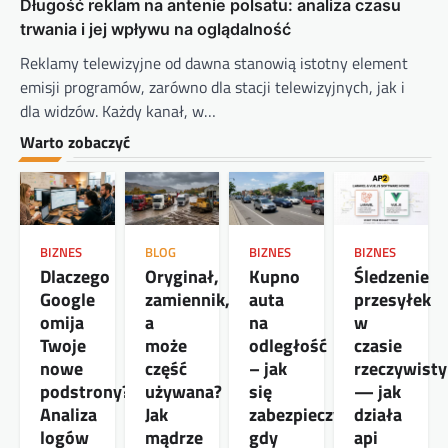
Długość reklam na antenie polsatu: analiza czasu
trwania i jej wpływu na oglądalność
Reklamy telewizyjne od dawna stanowią istotny element
emisji programów, zarówno dla stacji telewizyjnych, jak i
dla widzów. Każdy kanał, w…
Warto zobaczyć
BIZNES
BLOG
BIZNES
BIZNES
Dlaczego
Oryginał,
Kupno
Śledzenie
Google
zamiennik,
auta
przesyłek
omija
a
na
w
Twoje
może
odległość
czasie
nowe
część
– jak
rzeczywist
podstrony?
używana?
się
— jak
Analiza
Jak
zabezpieczyć,
działa
logów
mądrze
gdy
api