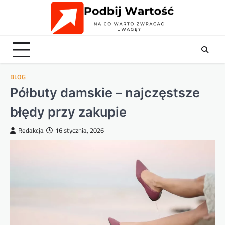
Skip
to
content
BLOG
Półbuty damskie – najczęstsze
błędy przy zakupie
Redakcja
16 stycznia, 2026