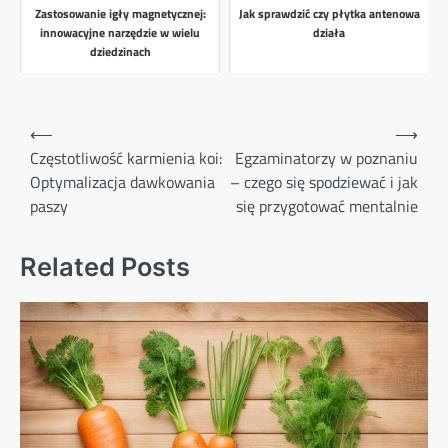
Zastosowanie igły magnetycznej:
Jak sprawdzić czy płytka antenowa
innowacyjne narzędzie w wielu
działa
dziedzinach
Nawigacja
⟵
⟶
wpisu
Częstotliwość karmienia koi:
Egzaminatorzy w poznaniu
Optymalizacja dawkowania
– czego się spodziewać i jak
paszy
się przygotować mentalnie
Related Posts