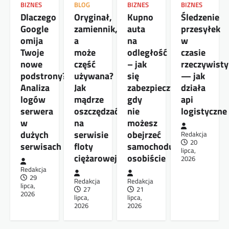
BIZNES
BLOG
BIZNES
BIZNES
Dlaczego
Oryginał,
Kupno
Śledzenie
Google
zamiennik,
auta
przesyłek
omija
a
na
w
Twoje
może
odległość
czasie
nowe
część
– jak
rzeczywist
podstrony?
używana?
się
— jak
Analiza
Jak
zabezpieczyć,
działa
logów
mądrze
gdy
api
serwera
oszczędzać
nie
logistyczne
w
na
możesz
dużych
serwisie
obejrzeć
Redakcja
20
serwisach
floty
samochodu
lipca,
ciężarowej
osobiście
2026
Redakcja
29
Redakcja
Redakcja
lipca,
27
21
2026
lipca,
lipca,
2026
2026