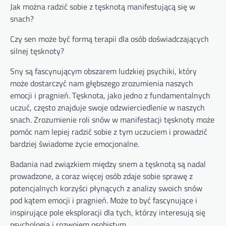
Jak można radzić sobie z tęsknotą manifestującą się w
snach?
Czy sen może być formą terapii dla osób doświadczających
silnej tęsknoty?
Sny są fascynującym obszarem ludzkiej psychiki, który
może dostarczyć nam głębszego zrozumienia naszych
emocji i pragnień. Tęsknota, jako jedno z fundamentalnych
uczuć, często znajduje swoje odzwierciedlenie w naszych
snach. Zrozumienie roli snów w manifestacji tęsknoty może
pomóc nam lepiej radzić sobie z tym uczuciem i prowadzić
bardziej świadome życie emocjonalne.
Badania nad związkiem między snem a tęsknotą są nadal
prowadzone, a coraz więcej osób zdaje sobie sprawę z
potencjalnych korzyści płynących z analizy swoich snów
pod kątem emocji i pragnień. Może to być fascynujące i
inspirujące pole eksploracji dla tych, którzy interesują się
psychologią i rozwojem osobistym.