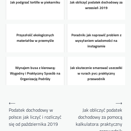
Jak podgrzać tortille w piekarniku
Jak obliczyć podatek dochodowy za
wrzesień 2019
Przyszłość ekologicznych
Poradnik: jak naprawić problem z
materiałów w przemyśle
wysyłaniem wiadomości na
instagramie
Wynajem busa z kierowcą:
Jak skutecznie smarować uszczelki
Wygodny i Praktyczny Sposób na
w rurach pvc: praktyczny
Organizację Podróży
przewodnik
Nawigacja
⟵
⟶
wpisu
Podatek dochodowy w
Jak obliczyć podatek
polsce: jak liczyć i rozliczyć
dochodowy za pomocą
się od października 2019
kalkulatora: praktyczny
przewodnik