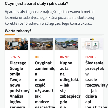
Czym jest aparat stały i jak działa?
Aparat stały to jedna z najczęściej stosowanych metod
leczenia ortodontycznego, która pozwala na skuteczną
korektę różnorodnych wad zgryzu. Jego konstrukcja…
Warto zobaczyć
BIZNES
BLOG
BIZNES
BIZNES
Dlaczego
Oryginał,
Kupno
Śledzenie
Google
zamiennik,
auta
przesyłek
omija
a
na
w
Twoje
może
odległość
czasie
nowe
część
– jak
rzeczywist
podstrony?
używana?
się
— jak
Analiza
Jak
zabezpieczyć,
działa
logów
mądrze
gdy
api
serwera
oszczędzać
nie
logistyczne