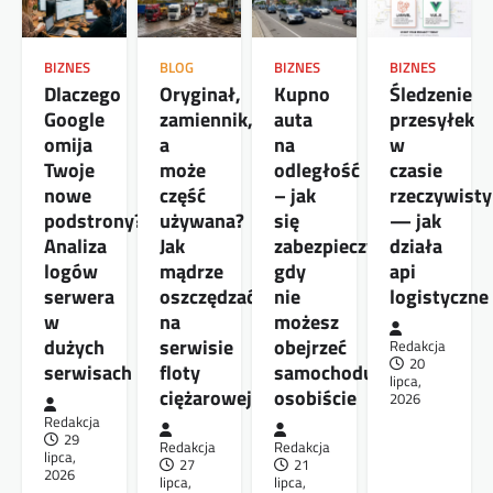
BIZNES
BLOG
BIZNES
BIZNES
Dlaczego
Oryginał,
Kupno
Śledzenie
Google
zamiennik,
auta
przesyłek
omija
a
na
w
Twoje
może
odległość
czasie
nowe
część
– jak
rzeczywist
podstrony?
używana?
się
— jak
Analiza
Jak
zabezpieczyć,
działa
logów
mądrze
gdy
api
serwera
oszczędzać
nie
logistyczne
w
na
możesz
dużych
serwisie
obejrzeć
Redakcja
20
serwisach
floty
samochodu
lipca,
ciężarowej
osobiście
2026
Redakcja
29
Redakcja
Redakcja
lipca,
27
21
2026
lipca,
lipca,