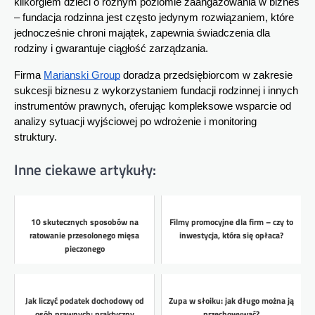
kilkorgiem dzieci o różnym poziomie zaangażowania w biznes 
– fundacja rodzinna jest często jedynym rozwiązaniem, które 
jednocześnie chroni majątek, zapewnia świadczenia dla 
rodziny i gwarantuje ciągłość zarządzania.
Firma
Marianski Group
 doradza przedsiębiorcom w zakresie 
sukcesji biznesu z wykorzystaniem fundacji rodzinnej i innych 
instrumentów prawnych, oferując kompleksowe wsparcie od 
analizy sytuacji wyjściowej po wdrożenie i monitoring 
struktury.
Inne ciekawe artykuły:
10 skutecznych sposobów na
Filmy promocyjne dla firm – czy to
ratowanie przesolonego mięsa
inwestycja, która się opłaca?
pieczonego
Jak liczyć podatek dochodowy od
Zupa w słoiku: jak długo można ją
osób prawnych: praktyczny
przechowywać?