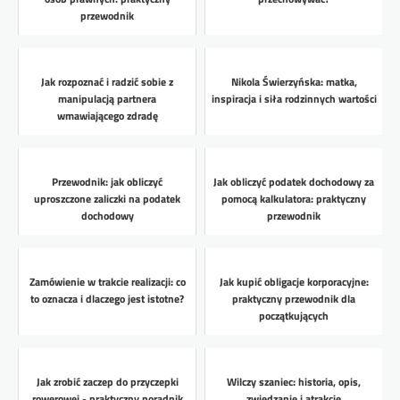
przewodnik
Jak rozpoznać i radzić sobie z
Nikola Świerzyńska: matka,
manipulacją partnera
inspiracja i siła rodzinnych wartości
wmawiającego zdradę
Przewodnik: jak obliczyć
Jak obliczyć podatek dochodowy za
uproszczone zaliczki na podatek
pomocą kalkulatora: praktyczny
dochodowy
przewodnik
Zamówienie w trakcie realizacji: co
Jak kupić obligacje korporacyjne:
to oznacza i dlaczego jest istotne?
praktyczny przewodnik dla
początkujących
Jak zrobić zaczep do przyczepki
Wilczy szaniec: historia, opis,
rowerowej - praktyczny poradnik
zwiedzanie i atrakcje