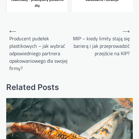
diy
Nawigacja
⟵
⟶
wpisu
Producent pudełek
MIP – kiedy limity stają się
plastikowych – jak wybrać
barierą i jak przeprowadzić
odpowiedniego partnera
przejście na KIP?
opakowaniowego dla swojej
firmy?
Related Posts