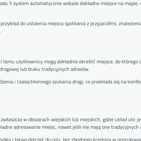
 Kodu 5 system automatycznie wskaże dokładne miejsce na mapie, 
zykład do ustalenia miejsca spotkania z przyjaciółmi, znalezieni
.
ęki temu użytkownicy mogą dokładnie określić miejsce, do którego 
drogowej lub braku tradycyjnych adresów.
enia i czasochłonnego szukania drogi, co przekłada się na komfor
właszcza w obszarach wiejskich lub miejskich, gdzie układ ulic je
kładne adresowanie miejsc, nawet jeśli nie mają one tradycyjnych
bko i łatwo dotrzeć do celu, bez zbędnego krążenia w poszukiwa