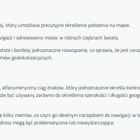
ej, który umożliwia precyzyjne określenie położenia na mapie.
igacji i adresowaniu miejsc w różnych częściach świata.
ze i bardziej jednoznaczne rozwiązanie, co sprawia, że ​​jest coraz
emów geolokalizacyjnych.
i, alfanumeryczny ciąg znaków, który jednoznacznie określa konkr
może być używany zarówno do określenia szerokości i długości geogr
e kilku metrów, co czyni go idealnym narzędziem do nawigacji w t
adresy mogą być problematyczne lub niewystarczające.