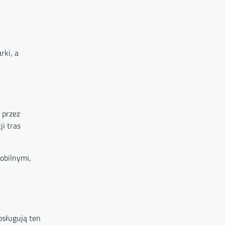
rki, a
 przez
i tras
mobilnymi,
bsługują ten