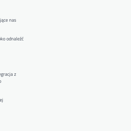
jące nas
bko odnaleźć
gracja z
o
ej