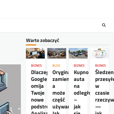
Warto zobaczyć
BIZNES
BLOG
BIZNES
BIZNES
Dlaczego
Oryginał,
Kupno
Śledzen
Google
zamiennik,
auta
przesył
omija
a
na
w
Twoje
może
odległość
czasie
nowe
część
–
rzeczy
podstrony?
używana?
jak
—
Analiza
Jak
się
jak