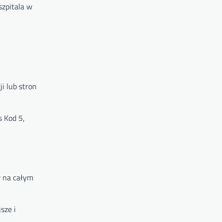
szpitala w
ji lub stron
 Kod 5,
w na całym
sze i