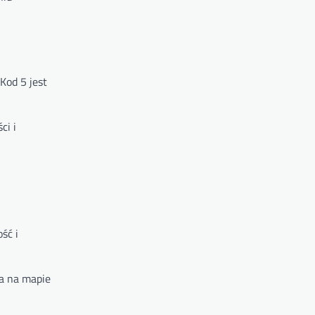
Kod 5 jest
ci i
ść i
na na mapie