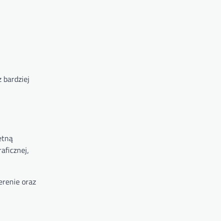
 bardziej
etną
aficznej,
erenie oraz