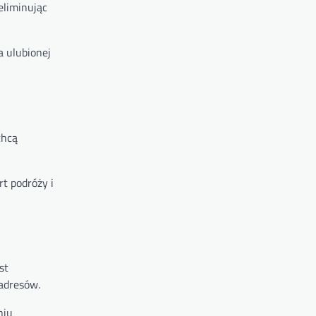
eliminując
a ulubionej
chcą
t podróży i
st
 adresów.
niu