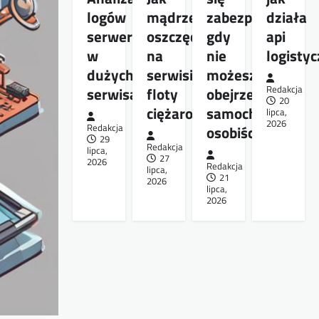
logów
mądrze
zabezpieczyć,
działa
serwera
oszczędzać
gdy
api
w
na
nie
logisty
dużych
serwisie
możesz
serwisach
floty
obejrzeć
Redakcja
20
ciężarowej
samochodu
lipca,
2026
Redakcja
osobiście
29
Redakcja
lipca,
27
2026
Redakcja
lipca,
21
2026
lipca,
2026