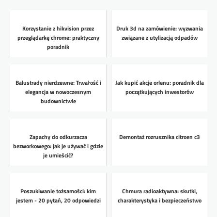
Korzystanie z hikvision przez
Druk 3d na zamówienie: wyzwania
przeglądarkę chrome: praktyczny
związane z utylizacją odpadów
poradnik
Balustrady nierdzewne: Trwałość i
Jak kupić akcje orlenu: poradnik dla
elegancja w nowoczesnym
początkujących inwestorów
budownictwie
Zapachy do odkurzacza
Demontaż rozrusznika citroen c3
bezworkowego: jak je używać i gdzie
je umieścić?
Poszukiwanie tożsamości: kim
Chmura radioaktywna: skutki,
jestem - 20 pytań, 20 odpowiedzi
charakterystyka i bezpieczeństwo