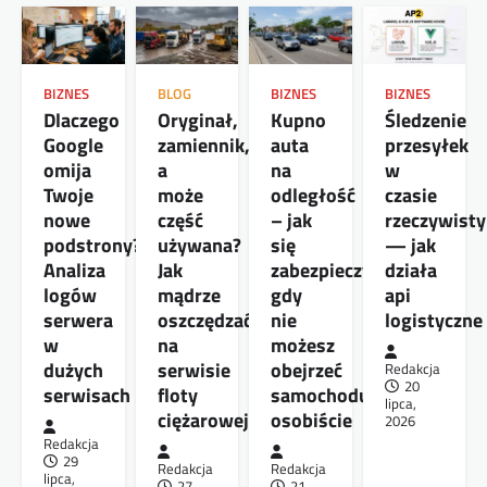
BIZNES
BLOG
BIZNES
BIZNES
Dlaczego
Oryginał,
Kupno
Śledzenie
Google
zamiennik,
auta
przesyłek
omija
a
na
w
Twoje
może
odległość
czasie
nowe
część
– jak
rzeczywist
podstrony?
używana?
się
— jak
Analiza
Jak
zabezpieczyć,
działa
logów
mądrze
gdy
api
serwera
oszczędzać
nie
logistyczne
w
na
możesz
dużych
serwisie
obejrzeć
Redakcja
20
serwisach
floty
samochodu
lipca,
ciężarowej
osobiście
2026
Redakcja
29
Redakcja
Redakcja
lipca,
27
21