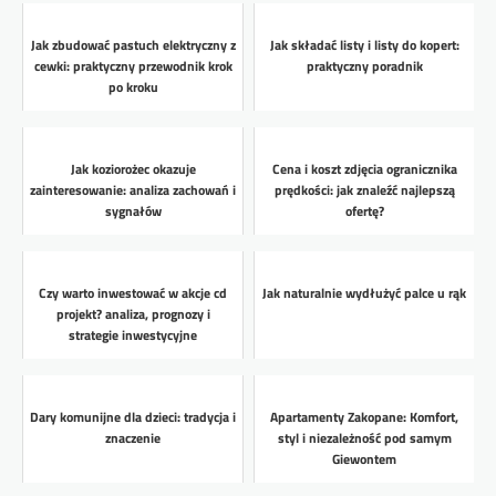
Jak zbudować pastuch elektryczny z
Jak składać listy i listy do kopert:
cewki: praktyczny przewodnik krok
praktyczny poradnik
po kroku
Jak koziorożec okazuje
Cena i koszt zdjęcia ogranicznika
zainteresowanie: analiza zachowań i
prędkości: jak znaleźć najlepszą
sygnałów
ofertę?
Czy warto inwestować w akcje cd
Jak naturalnie wydłużyć palce u rąk
projekt? analiza, prognozy i
strategie inwestycyjne
Dary komunijne dla dzieci: tradycja i
Apartamenty Zakopane: Komfort,
znaczenie
styl i niezależność pod samym
Giewontem