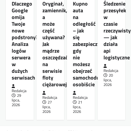
Dlaczego
Oryginał,
Kupno
Śledzenie
Google
zamiennik,
auta
przesyłek
omija
a
na
w
Twoje
może
odległość
czasie
nowe
część
– jak
rzeczywist
podstrony?
używana?
się
— jak
Analiza
Jak
zabezpieczyć,
działa
logów
mądrze
gdy
api
serwera
oszczędzać
nie
logistyczne
w
na
możesz
dużych
serwisie
obejrzeć
Redakcja
20
serwisach
floty
samochodu
lipca,
ciężarowej
osobiście
2026
Redakcja
29
Redakcja
Redakcja
lipca,
27
21
2026
lipca,
lipca,
2026
2026