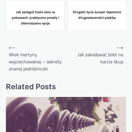
Jak zastąpić białe wino w
Długość życia żurawi: tajemnice
potrawach: praktyczne porady i
długowieczności ptaków
alternatywne opcje
Nawigacja
⟵
⟶
wpisu
Wiek martyny
Jak zakodować bilet na
wojciechowskiej – sekrety
karcie śkup
znanej podróżniczki
Related Posts