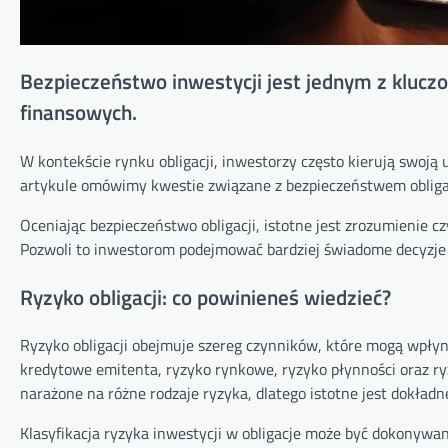
Bezpieczeństwo inwestycji jest jednym z kluc
finansowych.
W kontekście rynku obligacji, inwestorzy często kierują swoj
artykule omówimy kwestie związane z bezpieczeństwem obligacj
Oceniając bezpieczeństwo obligacji, istotne jest zrozumienie 
Pozwoli to inwestorom podejmować bardziej świadome decyzje 
Ryzyko obligacji: co powinieneś wiedzieć?
Ryzyko obligacji obejmuje szereg czynników, które mogą wpłyn
kredytowe emitenta, ryzyko rynkowe, ryzyko płynności oraz ryz
narażone na różne rodzaje ryzyka, dlatego istotne jest dokład
Klasyfikacja ryzyka inwestycji w obligacje może być dokonyw