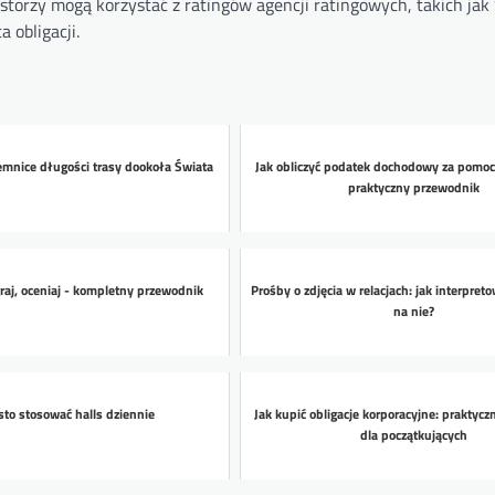
storzy mogą korzystać z ratingów agencji ratingowych, takich jak
 obligacji.
emnice długości trasy dookoła Świata
Jak obliczyć podatek dochodowy za pomocą
praktyczny przewodnik
graj, oceniaj - kompletny przewodnik
Prośby o zdjęcia w relacjach: jak interpret
na nie?
sto stosować halls dziennie
Jak kupić obligacje korporacyjne: praktyc
dla początkujących