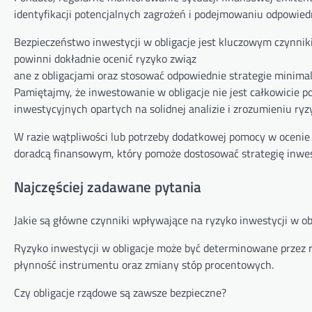
identyfikacji potencjalnych zagrożeń i podejmowaniu odpowiedn
Bezpieczeństwo inwestycji w obligacje jest kluczowym czynniki
powinni dokładnie ocenić ryzyko związ
ane z obligacjami oraz stosować odpowiednie strategie minimal
Pamiętajmy, że inwestowanie w obligacje nie jest całkowicie 
inwestycyjnych opartych na solidnej analizie i zrozumieniu ryz
W razie wątpliwości lub potrzeby dodatkowej pomocy w ocenie
doradcą finansowym, który pomoże dostosować strategię inwes
Najczęściej zadawane pytania
Jakie są główne czynniki wpływające na ryzyko inwestycji w ob
Ryzyko inwestycji w obligacje może być determinowane przez r
płynność instrumentu oraz zmiany stóp procentowych.
Czy obligacje rządowe są zawsze bezpieczne?