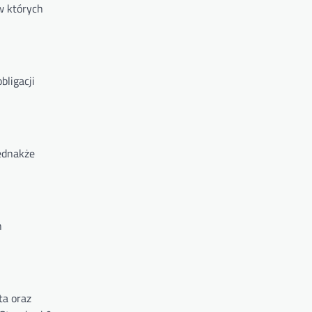
w których
bligacji
jednakże
h
ta oraz