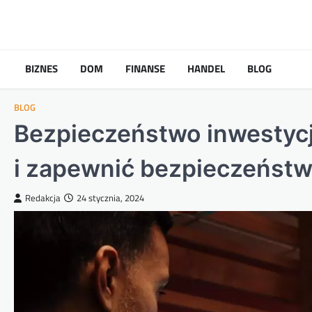
Skip
to
content
BIZNES
DOM
FINANSE
HANDEL
BLOG
BLOG
Bezpieczeństwo inwestycji
i zapewnić bezpieczeńst
Redakcja
24 stycznia, 2024