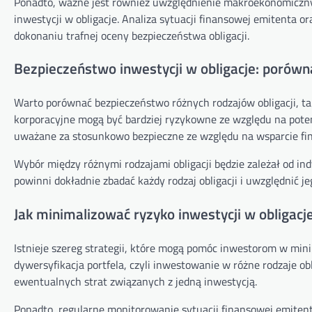
Ponadto, ważne jest również uwzględnienie makroekonomiczn
inwestycji w obligacje. Analiza sytuacji finansowej emitenta
dokonaniu trafnej oceny bezpieczeństwa obligacji.
Bezpieczeństwo inwestycji w obligacje: porówna
Warto porównać bezpieczeństwo różnych rodzajów obligacji, tak
korporacyjne mogą być bardziej ryzykowne ze względu na poten
uważane za stosunkowo bezpieczne ze względu na wsparcie fi
Wybór między różnymi rodzajami obligacji będzie zależał od in
powinni dokładnie zbadać każdy rodzaj obligacji i uwzględnić 
Jak minimalizować ryzyko inwestycji w obligacj
Istnieje szereg strategii, które mogą pomóc inwestorom w minima
dywersyfikacja portfela, czyli inwestowanie w różne rodzaje o
ewentualnych strat związanych z jedną inwestycją.
Ponadto, regularne monitorowanie sytuacji finansowej emite