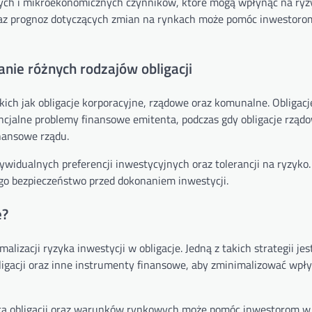
ych i mikroekonomicznych czynników, które mogą wpłynąć na ryz
 oraz prognoz dotyczących zmian na rynkach może pomóc inwestor
nie różnych rodzajów obligacji
ich jak obligacje korporacyjne, rządowe oraz komunalne. Obligacj
cjalne problemy finansowe emitenta, podczas gdy obligacje rząd
nansowe rządu.
dywidualnych preferencji inwestycyjnych oraz tolerancji na ryzyko
jego bezpieczeństwo przed dokonaniem inwestycji.
e?
lizacji ryzyka inwestycji w obligacje. Jedną z takich strategii jes
bligacji oraz inne instrumenty finansowe, aby zminimalizować wpł
nta obligacji oraz warunków rynkowych może pomóc inwestorom w