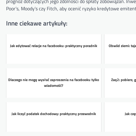
prognoz dotyczących jego zdolności do spłaty zobowiązań. Inwe
Poor’s, Moody’s czy Fitch, aby ocenić ryzyko kredytowe emitenta
Inne ciekawe artykuły:
Jak edytować relacje na facebooku: praktyczny poradnik
Obwód ziemi: taj
Dlaczego nie mogę wysłać zaproszenia na facebooku tylko
Zaq2: pobierz, 
wiadomość?
Jak liczyć podatek dochodowy: praktyczny przewodnik
Jak czę