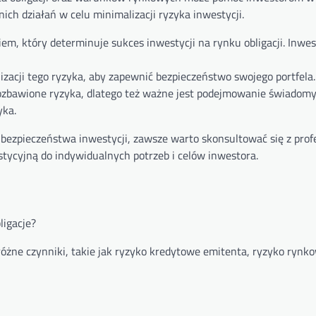
ich działań w celu minimalizacji ryzyka inwestycji.
em, który determinuje sukces inwestycji na rynku obligacji. Inwe
izacji tego ryzyka, aby zapewnić bezpieczeństwo swojego portfela.
pozbawione ryzyka, dlatego też ważne jest podejmowanie świadomy
yka.
 bezpieczeństwa inwestycji, zawsze warto skonsultować się z pro
tycyjną do indywidualnych potrzeb i celów inwestora.
ligacje?
óżne czynniki, takie jak ryzyko kredytowe emitenta, ryzyko rynk