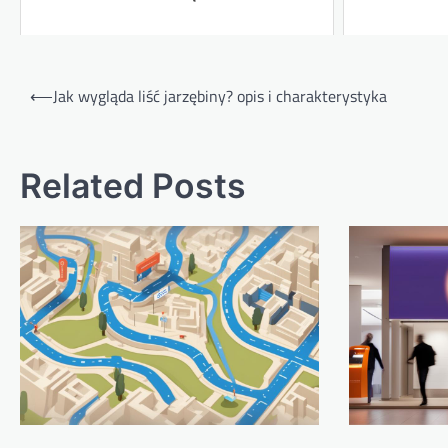
Nawigacja
⟵
Jak wygląda liść jarzębiny? opis i charakterystyka
wpisu
Related Posts