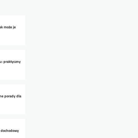
jak może je
u: praktyczny
ne porady dla
ek dochodowy