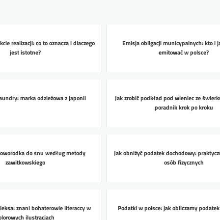
ie realizacji: co to oznacza i dlaczego
Emisja obligacji municypalnych: kto i 
jest istotne?
emitować w polsce?
laundry: marka odzieżowa z japonii
Jak zrobić podkład pod wieniec ze świerk
poradnik krok po kroku
noworodka do snu według metody
Jak obniżyć podatek dochodowy: praktycz
zawitkowskiego
osób fizycznych
eksa: znani bohaterowie literaccy w
Podatki w polsce: jak obliczamy podat
olorowych ilustracjach