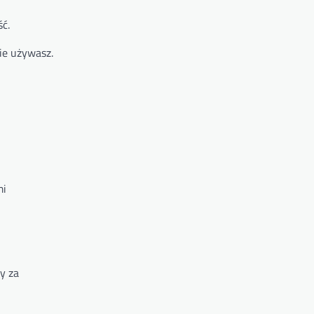
ść.
ie używasz.
mi
y za