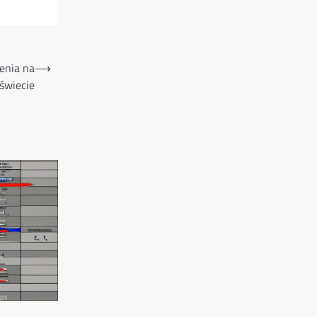
enia na
⟶
świecie