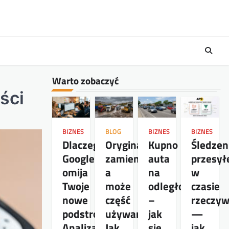
Warto zobaczyć
ści
BIZNES
BLOG
BIZNES
BIZNES
Dlaczego
Oryginał,
Kupno
Śledzen
Google
zamiennik,
auta
przesył
omija
a
na
w
Twoje
może
odległość
czasie
nowe
część
–
rzeczy
podstrony?
używana?
jak
—
Analiza
Jak
się
jak