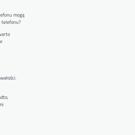
elefonu mogą
 telefonu?
warto
or
wałości.
dto,
mi