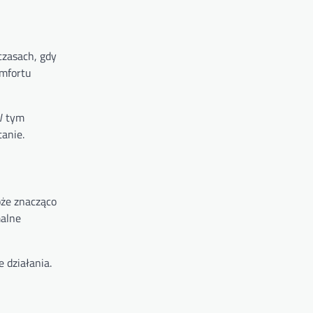
czasach, gdy
omfortu
W tym
anie.
oże znacząco
malne
 działania.