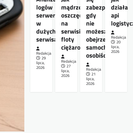
logów
mądrze
zabezpieczyć,
działa
serwera
oszczędzać
gdy
api
w
na
nie
logisty
dużych
serwisie
możesz
serwisach
floty
obejrzeć
Redakcja
20
ciężarowej
samochodu
lipca,
2026
Redakcja
osobiście
29
Redakcja
lipca,
27
2026
Redakcja
lipca,
21
2026
lipca,
2026