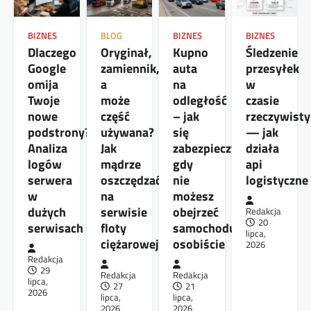
BIZNES
BLOG
BIZNES
BIZNES
Dlaczego
Oryginał,
Kupno
Śledzenie
Google
zamiennik,
auta
przesyłek
omija
a
na
w
Twoje
może
odległość
czasie
nowe
część
– jak
rzeczywist
podstrony?
używana?
się
— jak
Analiza
Jak
zabezpieczyć,
działa
logów
mądrze
gdy
api
serwera
oszczędzać
nie
logistyczne
w
na
możesz
dużych
serwisie
obejrzeć
Redakcja
20
serwisach
floty
samochodu
lipca,
ciężarowej
osobiście
2026
Redakcja
29
Redakcja
Redakcja
lipca,
27
21
2026
lipca,
lipca,
2026
2026