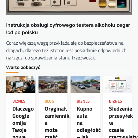
Instrukcja obsługi cyfrowego testera alkoholu zegar
lcd po polsku
Coraz większą wagę przykłada się do bezpieczeństwa na
drogach, dlatego też istotne jest posiadanie odpowiednich
narzędzi do sprawdzenia stanu trzeźwości…
Warto zobaczyć
BIZNES
BLOG
BIZNES
BIZNES
Dlaczego
Oryginał,
Kupno
Śledzenie
Google
zamiennik,
auta
przesyłek
omija
a
na
w
Twoje
może
odległość
czasie
nowe
część
– jak
rzeczywist