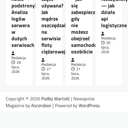
podstrony?
używana?
się
— jak
Analiza
Jak
zabezpieczyć,
działa
logów
mądrze
gdy
api
serwera
oszczędzać
nie
logistyczne
w
na
możesz
dużych
serwisie
obejrzeć
Redakcja
20
serwisach
floty
samochodu
lipca,
ciężarowej
osobiście
2026
Redakcja
29
Redakcja
Redakcja
lipca,
27
21
2026
lipca,
lipca,
2026
2026
Copyright © 2026
Podbij Wartość
| Newspulse
Magazine by
Ascendoor
| Powered by
WordPress
.