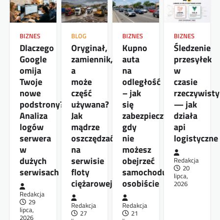
BIZNES
BLOG
BIZNES
BIZNES
Dlaczego
Oryginał,
Kupno
Śledzenie
Google
zamiennik,
auta
przesyłek
omija
a
na
w
Twoje
może
odległość
czasie
nowe
część
– jak
rzeczywist
podstrony?
używana?
się
— jak
Analiza
Jak
zabezpieczyć,
działa
logów
mądrze
gdy
api
serwera
oszczędzać
nie
logistyczne
w
na
możesz
dużych
serwisie
obejrzeć
Redakcja
20
serwisach
floty
samochodu
lipca,
ciężarowej
osobiście
2026
Redakcja
29
Redakcja
Redakcja
lipca,
27
21
2026