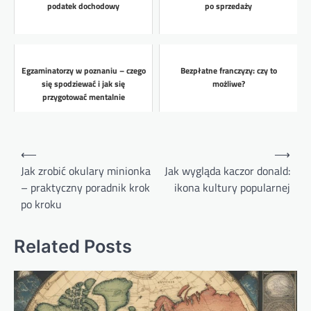
podatek dochodowy
po sprzedaży
Egzaminatorzy w poznaniu – czego
Bezpłatne franczyzy: czy to
się spodziewać i jak się
możliwe?
przygotować mentalnie
Nawigacja
⟵
⟶
wpisu
Jak zrobić okulary minionka
Jak wygląda kaczor donald:
– praktyczny poradnik krok
ikona kultury popularnej
po kroku
Related Posts