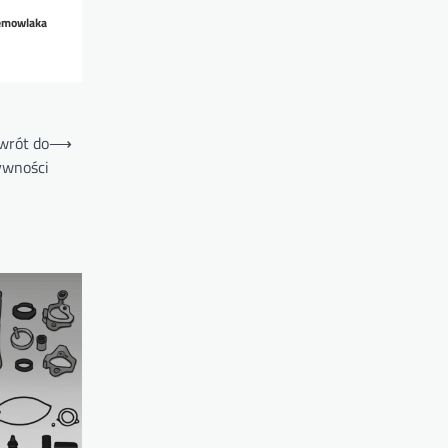
iemowlaka
owrót do
⟶
ywności