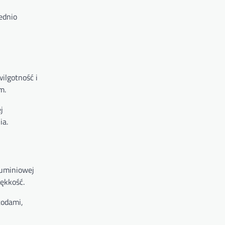
ednio
ilgotność i
m.
j
ia.
luminiowej
iękkość.
todami,