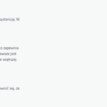
nsystencję. W
 co zapewnia
zawsze jest
e większej
wnić się, że