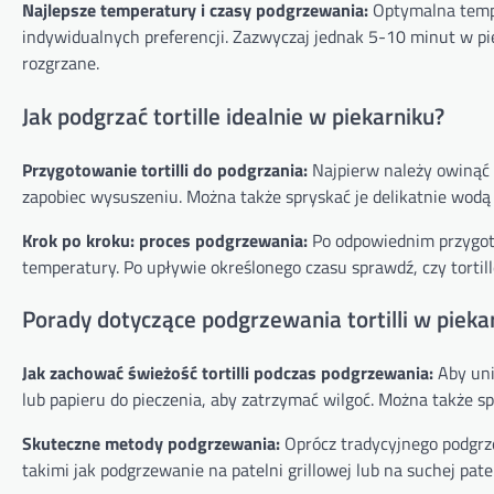
Najlepsze temperatury i czasy podgrzewania:
Optymalna temper
indywidualnych preferencji. Zazwyczaj jednak 5-10 minut w pi
rozgrzane.
Jak podgrzać tortille idealnie w piekarniku?
Przygotowanie tortilli do podgrzania:
Najpierw należy owinąć t
zapobiec wysuszeniu. Można także spryskać je delikatnie wod
Krok po kroku: proces podgrzewania:
Po odpowiednim przygoto
temperatury. Po upływie określonego czasu sprawdź, czy tortil
Porady dotyczące podgrzewania tortilli w pieka
Jak zachować świeżość tortilli podczas podgrzewania:
Aby uni
lub papieru do pieczenia, aby zatrzymać wilgoć. Można także s
Skuteczne metody podgrzewania:
Oprócz tradycyjnego podgrz
takimi jak podgrzewanie na patelni grillowej lub na suchej pat