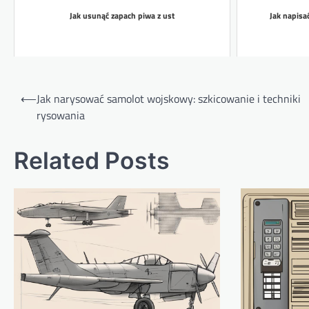
Jak usunąć zapach piwa z ust
Jak napisa
Nawigacja
⟵
Jak narysować samolot wojskowy: szkicowanie i techniki
wpisu
rysowania
Related Posts