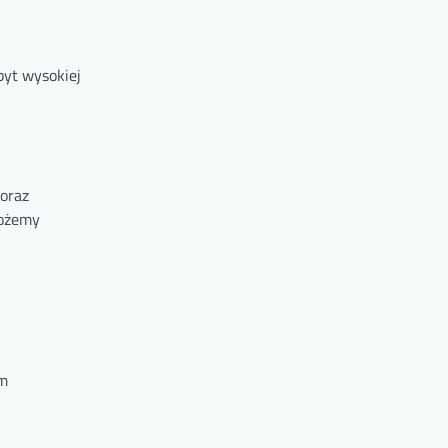
byt wysokiej
 oraz
możemy
ym