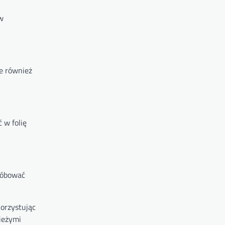
 w
je również
 w folię
próbować
korzystując
ieżymi