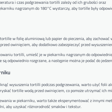
atura i czas podgrzewania tortilli zależy od ich grubości oraz
ekarniku nagrzanym do 180°C wystarczy, aby tortille były odpowi
ortille w folię aluminiową lub papier do pieczenia, aby zachować w
ą przed owinięciem, aby dodatkowo zabezpieczyć przed wysuszenie
waniu tortilli, umieść je w piekarniku nagrzanym do odpowiednie
le są odpowiednio rozgrzane, a następnie można je podać do jedzen
rniku
knąć wysuszenia tortilli podczas podgrzewania, warto użyć folii a
pryskać tortille wodą przed owinięciem, co pomoże utrzymać ich m
ewania w piekarniku, warto także eksperymentować z innymi me
elni, aby uzyskać różnorodność smaków i tekstur.