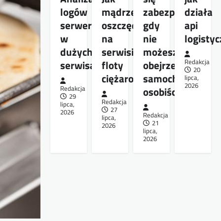
logów
mądrze
zabezpieczyć,
działa
serwera
oszczędzać
gdy
api
w
na
nie
logisty
dużych
serwisie
możesz
serwisach
floty
obejrzeć
Redakcja
20
ciężarowej
samochodu
lipca,
2026
Redakcja
osobiście
29
Redakcja
lipca,
27
2026
Redakcja
lipca,
21
2026
lipca,
2026