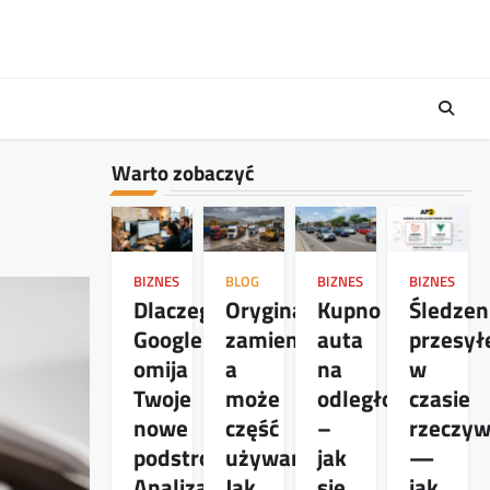
Warto zobaczyć
BIZNES
BLOG
BIZNES
BIZNES
Dlaczego
Oryginał,
Kupno
Śledzen
Google
zamiennik,
auta
przesył
omija
a
na
w
Twoje
może
odległość
czasie
nowe
część
–
rzeczy
podstrony?
używana?
jak
—
Analiza
Jak
się
jak