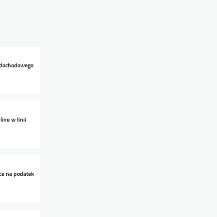
ku dochodowego
ne w linii
zce na podatek