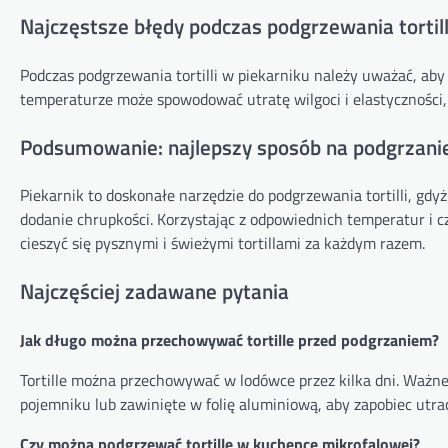
Najczęstsze błędy podczas podgrzewania tortill
Podczas podgrzewania tortilli w piekarniku należy uważać, aby
temperaturze może spowodować utratę wilgoci i elastyczności, 
Podsumowanie: najlepszy sposób na podgrzanie t
Piekarnik to doskonałe narzędzie do podgrzewania tortilli, gd
dodanie chrupkości. Korzystając z odpowiednich temperatur i
cieszyć się pysznymi i świeżymi tortillami za każdym razem.
Najczęściej zadawane pytania
Jak długo można przechowywać tortille przed podgrzaniem?
Tortille można przechowywać w lodówce przez kilka dni. Ważn
pojemniku lub zawinięte w folię aluminiową, aby zapobiec utrac
Czy można podgrzewać tortille w kuchence mikrofalowej?