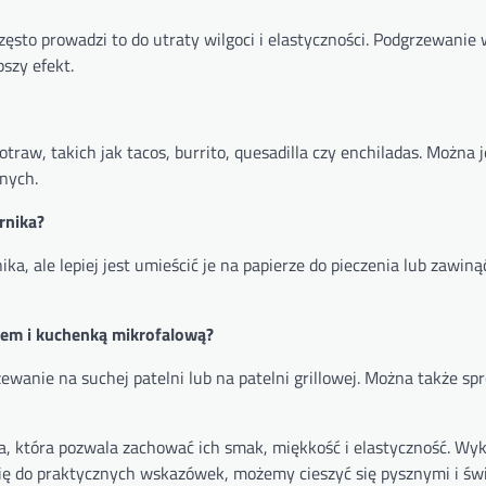
ęsto prowadzi to do utraty wilgoci i elastyczności. Podgrzewanie
szy efekt.
raw, takich jak tacos, burrito, quesadilla czy enchiladas. Można 
nych.
rnika?
a, ale lepiej jest umieścić je na papierze do pieczenia lub zawinąć
kiem i kuchenką mikrofalową?
rzewanie na suchej patelni lub na patelni grillowej. Można także s
da, która pozwala zachować ich smak, miękkość i elastyczność. Wy
się do praktycznych wskazówek, możemy cieszyć się pysznymi i św