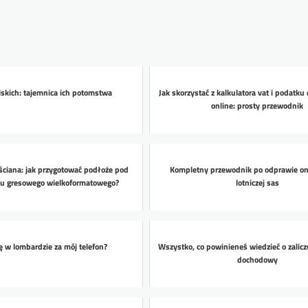
skich: tajemnica ich potomstwa
Jak skorzystać z kalkulatora vat i podat
online: prosty przewodnik
 ściana: jak przygotować podłoże pod
Kompletny przewodnik po odprawie onli
u gresowego wielkoformatowego?
lotniczej sas
ę w lombardzie za mój telefon?
Wszystko, co powinieneś wiedzieć o zalic
dochodowy