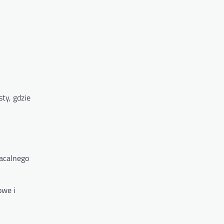
ty, gdzie
łacalnego
owe i