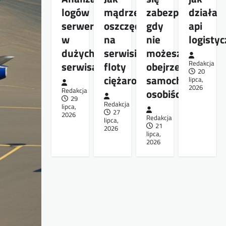
logów
mądrze
zabezpieczyć,
działa
serwera
oszczędzać
gdy
api
w
na
nie
logisty
dużych
serwisie
możesz
serwisach
floty
obejrzeć
Redakcja
20
ciężarowej
samochodu
lipca,
2026
Redakcja
osobiście
29
Redakcja
lipca,
27
2026
Redakcja
lipca,
21
2026
lipca,
2026