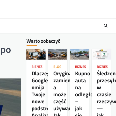
Warto zobaczyć
 po
BIZNES
BLOG
BIZNES
BIZNES
Dlaczego
Oryginał,
Kupno
Śledzen
Google
zamiennik,
auta
przesył
omija
a
na
w
Twoje
może
odległość
czasie
nowe
część
–
rzeczy
podstrony?
używana?
jak
—
Analiza
Jak
się
jak