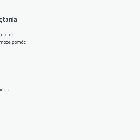
ętania
tualne
k może pomóc
ane z