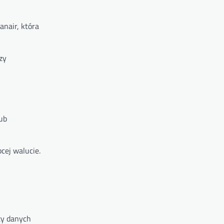
anair, która
zy
ub
cej walucie.
eży danych