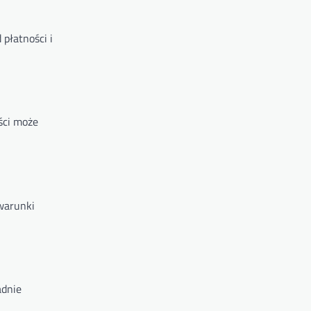
płatności i
ości może
 warunki
adnie