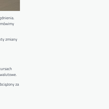
ędnienia.
 omówimy
ekty zmiany
kursach
 walutowe.
obciążony za