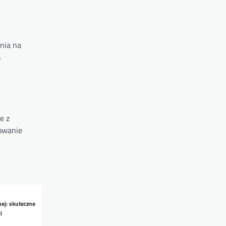
nia na
s
e z
nowanie
nej: skuteczne
i