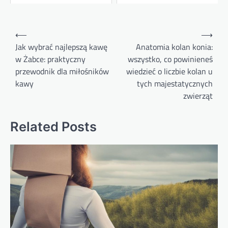
Nawigacja
⟵
⟶
wpisu
Jak wybrać najlepszą kawę
Anatomia kolan konia:
w Żabce: praktyczny
wszystko, co powinieneś
przewodnik dla miłośników
wiedzieć o liczbie kolan u
kawy
tych majestatycznych
zwierząt
Related Posts