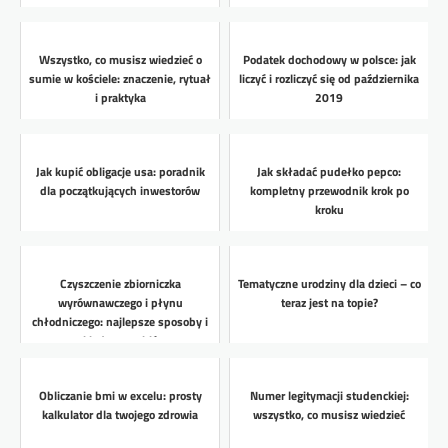
Wszystko, co musisz wiedzieć o
Podatek dochodowy w polsce: jak
sumie w kościele: znaczenie, rytuał
liczyć i rozliczyć się od października
i praktyka
2019
Jak kupić obligacje usa: poradnik
Jak składać pudełko pepco:
dla początkujących inwestorów
kompletny przewodnik krok po
kroku
Czyszczenie zbiorniczka
Tematyczne urodziny dla dzieci – co
wyrównawczego i płynu
teraz jest na topie?
chłodniczego: najlepsze sposoby i
kiedy to zrobić
Obliczanie bmi w excelu: prosty
Numer legitymacji studenckiej:
kalkulator dla twojego zdrowia
wszystko, co musisz wiedzieć