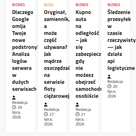
BIZNES
BLOG
BIZNES
BIZNES
Dlaczego
Oryginał,
Kupno
Śledzenie
Google
zamiennik,
auta
przesyłek
omija
a
na
w
Twoje
może
odległość
czasie
nowe
część
– jak
rzeczywist
podstrony?
używana?
się
— jak
Analiza
Jak
zabezpieczyć,
działa
logów
mądrze
gdy
api
serwera
oszczędzać
nie
logistyczne
w
na
możesz
dużych
serwisie
obejrzeć
Redakcja
20
serwisach
floty
samochodu
lipca,
ciężarowej
osobiście
2026
Redakcja
29
Redakcja
Redakcja
lipca,
27
21
2026
lipca,
lipca,
2026
2026